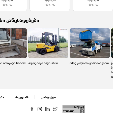
სი განცხადებები
ა ბობკატი bobcati
პაგრუშიკი pagrushiki
ამწე კალათა გამოძახებით
გ
ს
ჩ
დ
ება
რეკლამა
კონტაქტი