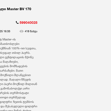
ლი Master BV 170
599040028
25 16:33
418 ნახვა
 Master-ის
გამათბობლები
ქმნიან 100%-ით სუფთა,
ისუფალ თბილ ჰაერს.
ლი ვენტილაციის მქონე
ა მაღაზიები,
აკვების მომზადების
არბაზები. მათი
 მოქნილი შლანგებით
ბლად. მაღალი წნევის
ლი ჰაერი მოქნილ მილთან
 გამონაბოლქვი აირი
ურების თერმოსტატი
ერიოდი თერმულად
 ფილტრი: ზეთის ტუმბოს
 და შესასვლელი ფილტრი
ვირვალე მინის ჭიქით