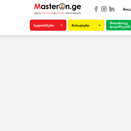
მთა
მოითხოვე
ხელოსნები
მასალები
დაგირეკონ