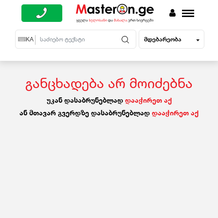
მდებარეობა
EN
KA
RU
განცხადება არ მოიძებნა
უკან დასაბრუნებლად
დააჭირეთ აქ
ან მთავარ გვერდზე დასაბრუნებლად
დააჭირეთ აქ