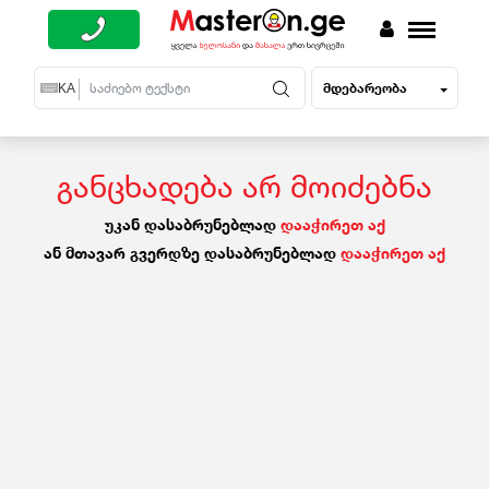
მდებარეობა
EN
KA
RU
განცხადება არ მოიძებნა
უკან დასაბრუნებლად
დააჭირეთ აქ
ან მთავარ გვერდზე დასაბრუნებლად
დააჭირეთ აქ