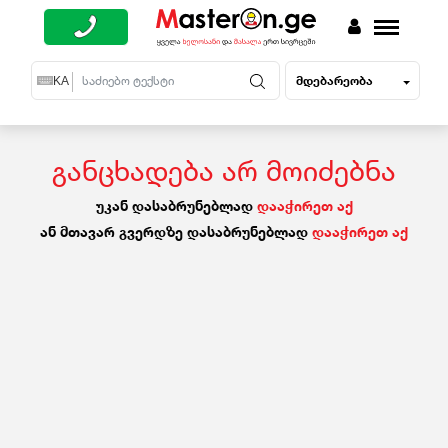
მდებარეობა
EN
KA
RU
განცხადება არ მოიძებნა
უკან დასაბრუნებლად
დააჭირეთ აქ
ან მთავარ გვერდზე დასაბრუნებლად
დააჭირეთ აქ