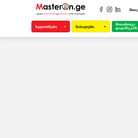
მთა
მოითხოვე
ხელოსნები
მასალები
დაგირეკონ