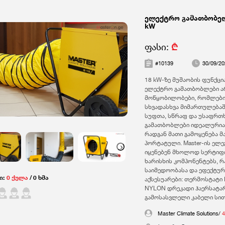
ელექტრო გამათბობე
kW
ფასი:
₾
#10139
30/09/20
18 kW-ზე მუშაობის ფუნქც
ელექტრო გამათბობლები ა
მოწყობილობები, რომლები
სხვადასხვა მიმართულებაშ
სუფთა, სწრაფ და უსაფრთ
გამათბობლები იდეალურია
რადგან მათი გამოყენება 
პორტატული. Master-ის ელ
us
Next
იყენებენ მხოლოდ სერტიფ
ხარისხის კომპონენტებს, 
საიმედოობასა და ეფექტურ
ი:
0 ქულა
/ 0 ხმა
აქსესუარები: თერმოსტატი
NYLON დრეკადი ჰაერსატა
გამოსასვლელი კაბელი სი
Master Climate Solutions/
4