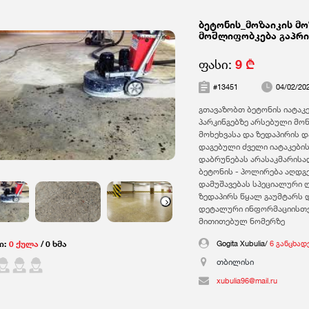
ბეტონის_მოზაიკის მო
მოშლიფობკება გაპრი
ფასი:
9 ₾
#13451
04/02/20
გთავაზობთ ბეტონის იატაკე
პარკინგებზე არსებული მო
მოხეხვასა და ზედაპირის დ
დაგებული ძველი იატაკები
დაბრუნებას არასაკმარის
ბეტონის - პოლირება აღდგ
დამუშავებას სპეციალური ლ
ზედაპირს წყალ გაუმტარს დ
us
Next
დეტალური ინფორმაციისთვ
მითითებულ ნომერზე
Gogita Xubulia/
6 განცხად
ი:
0 ქულა
/ 0 ხმა
თბილისი
xubulia96@mail.ru