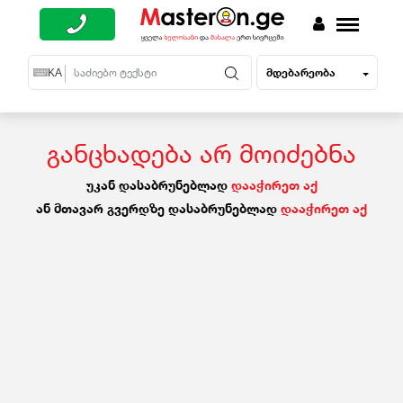
მდებარეობა
EN
KA
RU
განცხადება არ მოიძებნა
უკან დასაბრუნებლად
დააჭირეთ აქ
ან მთავარ გვერდზე დასაბრუნებლად
დააჭირეთ აქ