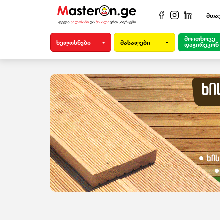
მთა
მოითხოვე
ხელოსნები
მასალები
დაგირეკონ