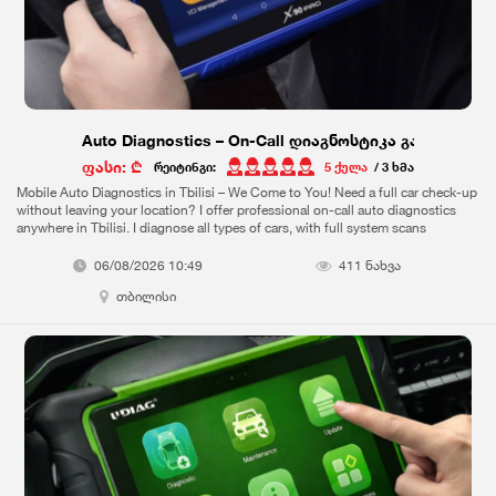
Auto Diagnostics – On-Call დიაგნოსტიკა გამოძახები
ფასი: ₾
რეიტინგი:
5 ქულა
/ 3 ხმა
Mobile Auto Diagnostics in Tbilisi – We Come to You! Need a full car check-up
without leaving your location? I offer professional on-call auto diagnostics
anywhere in Tbilisi. I diagnose all types of cars, with full system scans
including: Check Engine Light & Error Code Reading; Full Pre-Purchase
Inspections – Don’t buy blindly! Engine, Transmission, ABS, Airbag & More;
06/08/2026 10:49
411 ნახვა
Fast, Reliable, and Affordable Service; Honest Feedback & Expert Advice;
თბილისი
Whether you're buying a used car or just want to check your vehicle’s health,
I’ve got the tools and experience to help.