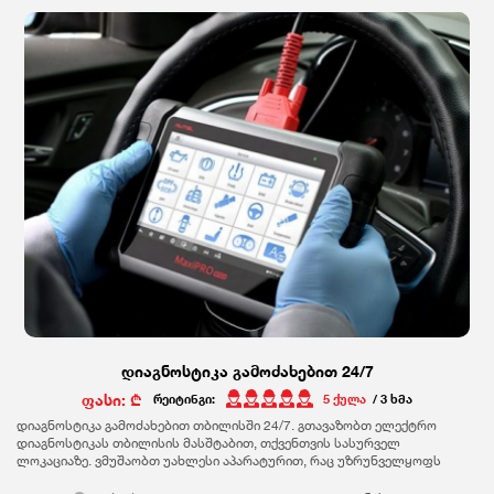
დიაგნოსტიკა გამოძახებით 24/7
ფასი: ₾
რეიტინგი:
5 ქულა
/ 3 ხმა
დიაგნოსტიკა გამოძახებით თბილისში 24/7. გთავაზობთ ელექტრო
დიაგნოსტიკას თბილისის მასშტაბით, თქვენთვის სასურველ
ლოკაციაზე. ვმუშაობთ უახლესი აპარატურით, რაც უზრუნველყოფს
ნებისმიერი პრობლემის ზუსტ იდენტიფიცირებას. ️ ძრავი (ECU) ️ ️