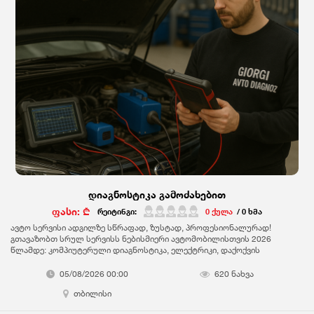
#ავტომობილისსრულიდიაგნოსტიკა #დიაგნოსტიკა #მანქანის
დიაგნოსტიკა #ელექტრო დიაგნოსტიკა გამოძახებით #ავტო
დიაგნოსტიკა #ავტო დიაგნოსტიკა გამოძახებით #კომპიუტერული
დიაგნოსტიკა გამოძახებით #დიაგნოსტიკა ადგილზე მისვლით
#მანქანის შეძენისწინა დიაგნოსტიკა #ელექტრონული დიაგნოსტიკა
მანქანააზე #მანქანის კომპიუტერული დიაგნოსტიკა
#გამოძახებითსერვისი #დიაგნოსტიკაგამოძახებით
#მანქანისდიაგნოსტიკა #კომპიუტერულიდიაგნოსტიკა
#ავტოდიაგნოსტიკა #ავტოსერვისი #ავტოელექტრონიკა #ავტოელექტრო
#სწრაფიმომსახურება #გამოძახებითსერვისი #თბილისიავტოსერვისი
#CarDiagnostics #MobileDiagnostics #AutoDiagnostics #VehicleCheck
#OnSiteService #CarServiceTbilisi #CarRepair #OBDScanner
#MobileMechanic #diagnostika #diagnostika #auto diagnostics #car
diagnostics on call
დიაგნოსტიკა გამოძახებით
ფასი: ₾
რეიტინგი:
0 ქულა
/ 0 ხმა
ავტო სერვისი ადგილზე სწრაფად, ზუსტად, პროფესიონალურად!
გთავაზობთ სრულ სერვისს ნებისმიერი ავტომობილისთვის 2026
წლამდე: კომპიუტერული დიაგნოსტიკა, ელექტრიკი, დაქოქვის
პრობლემების გადაწყვეტა, სხვა ტექნიკური საკითხების დიაგნოზი და
დახმარება, მომსახურება მიწოდებით ადგილზე გამოძახებით ან
05/08/2026 00:00
620 ნახვა
ჩვენთან მოყვანით. ფასები შეთანხმებით ხარისხის შესაბამისად,
თბილისი
ლოგიკურად და სამართლიანად