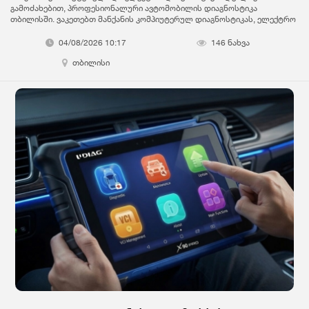
გამოძახებით, პროფესიონალური ავტომობილის დიაგნოსტიკა
თბილისში. ვაკეთებთ მანქანის კომპიუტერულ დიაგნოსტიკას, ელექტრო
პრობლემების დიაგნოსტიკას და სრულ ტექნიკურ შემოწმებას
თანამედროვე აპარატურით. სერვისი ხორციელდება გამოძახებით,
04/08/2026 10:17
146 ნახვა
ადგილზე მისვლით – სწრაფად და ზუსტად, ნებისმიერი მარკისა და
თბილისი
მოდელის ავტომობილზე. გამოცდილება და სანდოობა ხარისხიანი
მომსახურება სწრაფი რეაგირება ავტო დიაგნოსტიკა გამოძახებით
დაგვიკავშირდით ახლავე და მიიღეთ საიმედო მომსახურება!
გთავაზობთ ავტომობილის სრულ დიაგნოსტიკას ადგილზე მისვლით
თბილისის მაშტაბით. ვმუშაობ უახლესი აპარატურით. დიაგნოსტიკა
მოიცავს: ️ ძრავი (ECU) ️ ️ გადაცემათა კოლოფი (TCM) ️ ️ სამუხრუჭე სისტემა
(ABS / ESP) ️ ️ უსაფრთხოების ბალიშები (SRS)️ ️ ელექტრონული
პარკირების მუხრუჭი (EPB)️ ️ საჭის მართვის ბლოკი (EPS)️ ️ კომფორტ
ბლოკი (BCM)️ ️ კლიმატ კონტროლი და კონდიციონერი (HVAC)️ ️ ბატარეა /
ელემენტები (HEV / PHEV)️ ️ იმობილაიზერი (IMMO)️ ️ რადარი/კამერა (ADAS)️ ️
საბურავების წნევა(TPMS)️ ️ ყველა ელექტრონული მოდული️ ვამოწმებთ: ️
ბენზინის ავტომობილებს ️ დიზელის ავტომობილებს ️ ჰიბრიდებს (HEV /
PHEV) ️ ელექტრო ავტომობილებს (EV) ️ ყველა ევროპულ, იაპონურ,
ამერიკულ და ჩინურ ავტომობილებს. ავტომობილის სრული
დაიგნოსტიკა თბილისში #ავტომობილისსრულიდიაგნოსტიკა
#დიაგნოსტიკა #მანქანის დიაგნოსტიკა #ელექტრო დიაგნოსტიკა
გამოძახებით #ავტო დიაგნოსტიკა #ავტო დიაგნოსტიკა გამოძახებით
#კომპიუტერული დიაგნოსტიკა გამოძახებით #დიაგნოსტიკა ადგილზე
მისვლით #მანქანის შეძენისწინა დიაგნოსტიკა #ელექტრონული
დიაგნოსტიკა მანქანააზე #მანქანის კომპიუტერული დიაგნოსტიკა
#გამოძახებითსერვისი #დიაგნოსტიკაგამოძახებით
#მანქანისდიაგნოსტიკა #კომპიუტერულიდიაგნოსტიკა
#ავტოდიაგნოსტიკა #ავტოსერვისი #ავტოელექტრონიკა #ავტოელექტრო